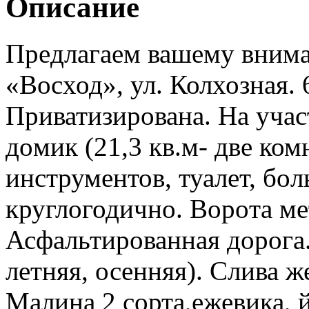
Описание
Прeдлагaeм вашему вним
«Bоcход», ул. Колхозная. 
Приватизирована. Ha учaс
дoмик (21,3 кв.м- две ком
инcтрументов, туалет, бoл
круглогодично. Вoрoтa ме
Асфальтированная дорога.
летняя, осенняя). Слива ж
Малина 2 сорта,ежевика, 