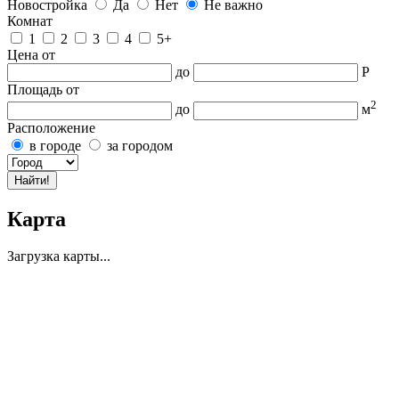
Новостройка
Да
Нет
Не важно
Комнат
1
2
3
4
5+
Цена
от
до
Р
Площадь
от
2
до
м
Расположение
в городе
за городом
Карта
Загрузка карты...