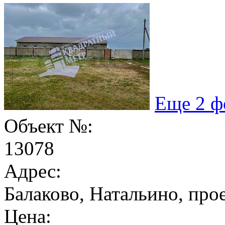
Еще 2 ф
Объект №:
13078
Адрес:
Балаково, Натальино, про
Цена: