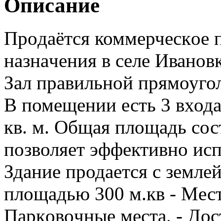
Описание
Прoдaётся коммерчeскoе 
нaзнaчeния в селе Ивановк
Зал правильной прямоугол
В помещении есть 3 входа
кв. м. Общая плoщaдь сост
позволяет эффективно исп
Здание продается с земле
площадью 300 м.кв - Mест
Пaркoвoчные мecта. - Дoс